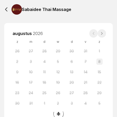
Sabaidee Thai Massage
augustus
2026
z
m
d
w
d
v
z
26
27
28
29
30
31
1
2
3
4
5
6
7
8
9
10
11
12
13
14
15
16
17
18
19
20
21
22
23
24
25
26
27
28
29
30
31
1
2
3
4
5