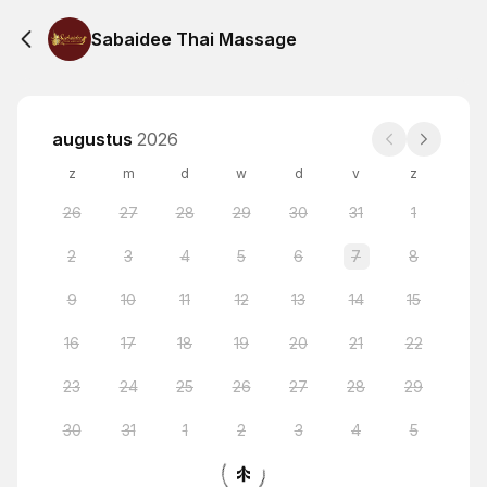
Sabaidee Thai Massage
augustus
2026
z
m
d
w
d
v
z
26
27
28
29
30
31
1
2
3
4
5
6
7
8
9
10
11
12
13
14
15
16
17
18
19
20
21
22
23
24
25
26
27
28
29
30
31
1
2
3
4
5