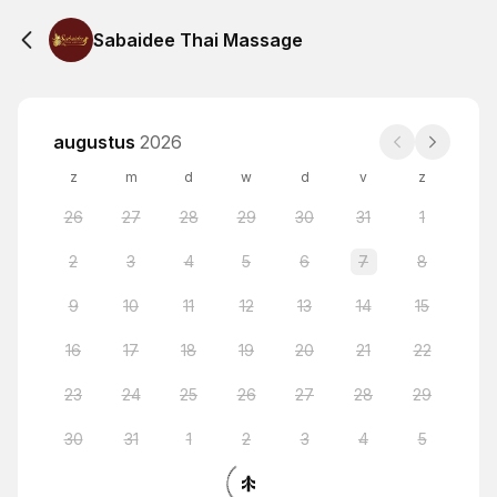
Sabaidee Thai Massage
augustus
2026
z
m
d
w
d
v
z
26
27
28
29
30
31
1
2
3
4
5
6
7
8
9
10
11
12
13
14
15
16
17
18
19
20
21
22
23
24
25
26
27
28
29
30
31
1
2
3
4
5