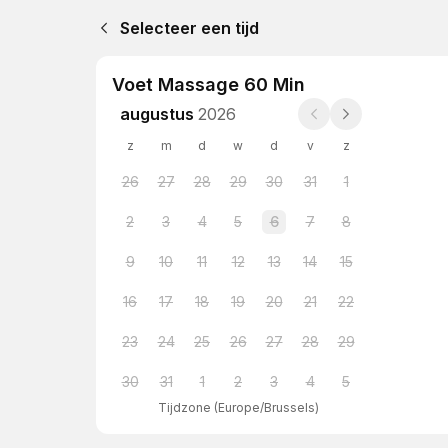
Selecteer een tijd
Voet Massage 60 Min
augustus
2026
z
m
d
w
d
v
z
26
27
28
29
30
31
1
2
3
4
5
6
7
8
9
10
11
12
13
14
15
16
17
18
19
20
21
22
23
24
25
26
27
28
29
30
31
1
2
3
4
5
Tijdzone
(
Europe/Brussels
)