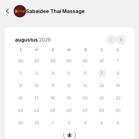
Sabaidee Thai Massage
augustus
2026
z
m
d
w
d
v
z
26
27
28
29
30
31
1
2
3
4
5
6
7
8
9
10
11
12
13
14
15
16
17
18
19
20
21
22
23
24
25
26
27
28
29
30
31
1
2
3
4
5