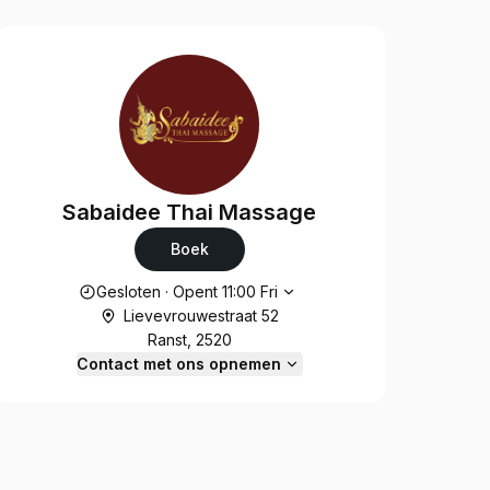
Sabaidee Thai Massage
Boek
Openingstijden
Gesloten
·
Opent
11:00
Fri
Lievevrouwestraat 52
Ranst, 2520
Contact met ons opnemen